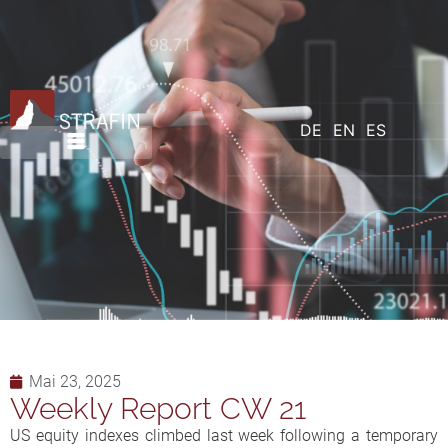
DE
EN
ES
Mai 23, 2025
Weekly Report CW 21
US equity indexes climbed last week following a temporary