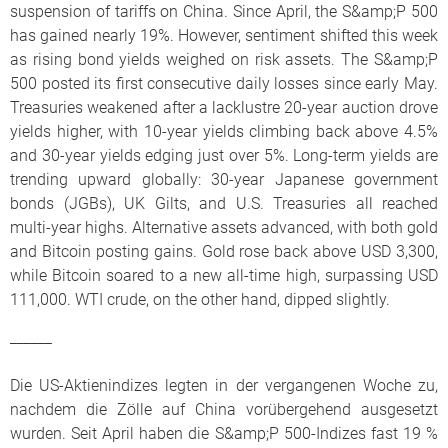
suspension of tariffs on China. Since April, the S&amp;P 500
has gained nearly 19%. However, sentiment shifted this week
as rising bond yields weighed on risk assets. The S&amp;P
500 posted its first consecutive daily losses since early May.
Treasuries weakened after a lacklustre 20-year auction drove
yields higher, with 10-year yields climbing back above 4.5%
and 30-year yields edging just over 5%. Long-term yields are
trending upward globally: 30-year Japanese government
bonds (JGBs), UK Gilts, and U.S. Treasuries all reached
multi-year highs. Alternative assets advanced, with both gold
and Bitcoin posting gains. Gold rose back above USD 3,300,
while Bitcoin soared to a new all-time high, surpassing USD
111,000. WTI crude, on the other hand, dipped slightly.
______
Die US-Aktienindizes legten in der vergangenen Woche zu,
nachdem die Zölle auf China vorübergehend ausgesetzt
wurden. Seit April haben die S&amp;P 500-Indizes fast 19 %