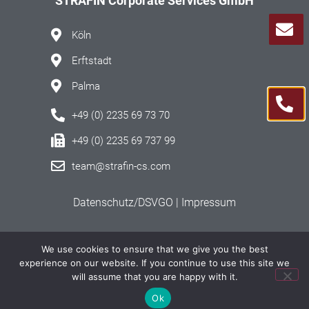
STRAFIN Corporate Services GmbH
Köln
Erftstadt
Palma
+49 (0) 2235 69 73 70
+49 (0) 2235 69 737 99
team@strafin-cs.com
Datenschutz/DSVGO |
Impressum
Podcast
We use cookies to ensure that we give you the best
experience on our website. If you continue to use this site we
Instagram
will assume that you are happy with it.
Ok
LinkedIn