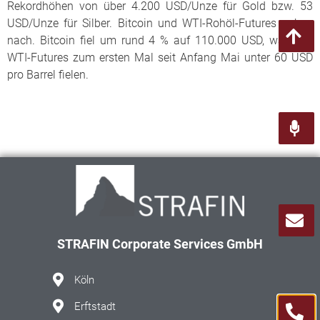
Rekordhöhen von über 4.200 USD/Unze für Gold bzw. 53
USD/Unze für Silber. Bitcoin und WTI-Rohöl-Futures gaben
nach. Bitcoin fiel um rund 4 % auf 110.000 USD, während
WTI-Futures zum ersten Mal seit Anfang Mai unter 60 USD
pro Barrel fielen.
STRAFIN Corporate Services GmbH
Köln
Erftstadt